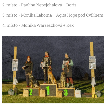
2. místo - Pavlína Nepejchalová + Doris
3. místo - Monika Lakomá + Agita Hope pod Cvilínem
4. místo - Monika Warzeszková + Rex