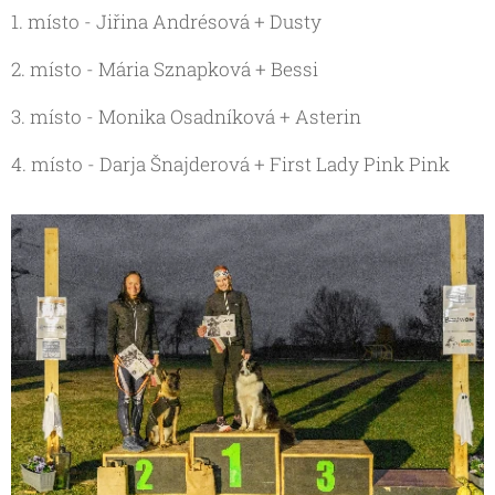
1. místo - Jiřina Andrésová + Dusty
2. místo - Mária Sznapková + Bessi
3. místo - Monika Osadníková + Asterin
4. místo - Darja Šnajderová + First Lady Pink Pink