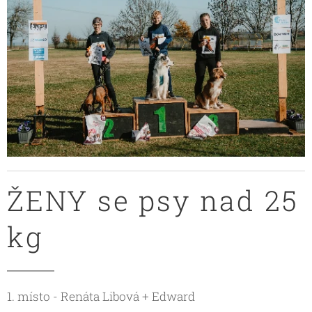
ŽENY se psy nad 25
kg
1. místo - Renáta Libová + Edward