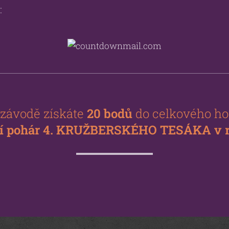
:
 závodě získáte
20
bodů
do celkového ho
í pohár 4. KRUŽBERSKÉHO TESÁKA v r