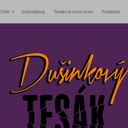
ESÁK
Dogtrekking
Tesákova noční mise
Pejskiáda