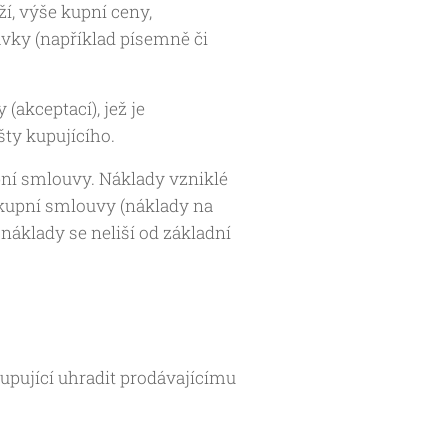
í, výše kupní ceny,
vky (například písemně či
akceptací), jež je
šty kupujícího.
pní smlouvy. Náklady vzniklé
 kupní smlouvy (náklady na
 náklady se neliší od základní
upující uhradit prodávajícímu