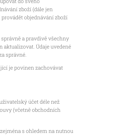
tupovat do svého
návání zboží (dále jen
í provádět objednávání zboží
ět správně a pravdivě všechny
en aktualizovat. Údaje uvedené
za správné.
ící je povinen zachovávat
 uživatelský účet déle než
mlouvy (včetně obchodních
to zejména s ohledem na nutnou