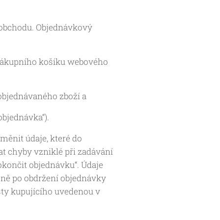
 obchodu. Objednávkový
 nákupního košíku webového
objednávaného zboží a
objednávka“).
ěnit údaje, které do
at chyby vzniklé při zadávání
okončit objednávku“. Údaje
eně po obdržení objednávky
ošty kupujícího uvedenou v