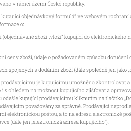
ováno v rámci území České republiky.
ní kupující objednávkový formulář ve webovém rozhraní
formace o:
 (objednávané zboží „vloží“ kupující do elektronického
ní ceny zboží, údaje o požadovaném způsobu doručení 
ch spojených s dodáním zboží (dále společně jen jako „
prodávajícímu je kupujícímu umožněno zkontrolovat a m
to i s ohledem na možnost kupujícího zjišťovat a opravov
 odešle kupující prodávajícímu kliknutím na tlačítko „D
odávajícím považovány za správné. Prodávající neprodl
rdí elektronickou poštou, a to na adresu elektronické p
vce (dále jen „elektronická adresa kupujícího“).