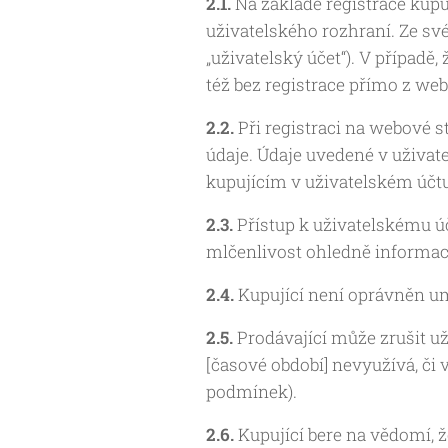
2.1.
Na základě registrace kup
uživatelského rozhraní. Ze sv
„uživatelský účet“). V případ
též bez registrace přímo z we
2.2.
Při registraci na webové s
údaje. Údaje uvedené v uživate
kupujícím v uživatelském účtu
2.3.
Přístup k uživatelskému ú
mlčenlivost ohledně informací
2.4.
Kupující není oprávněn um
2.5.
Prodávající může zrušit už
[časové období] nevyužívá, či
podmínek).
2.6.
Kupující bere na vědomí, 