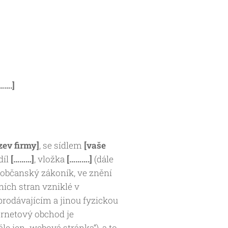
…….]
zev firmy]
, se sídlem
[vaše
díl
[………]
, vložka
[……….]
(dále
, občanský zákoník, ve znění
ích stran vzniklé v
prodávajícím a jinou fyzickou
ernetový obchod je
ále jen „webová stránka“), a to