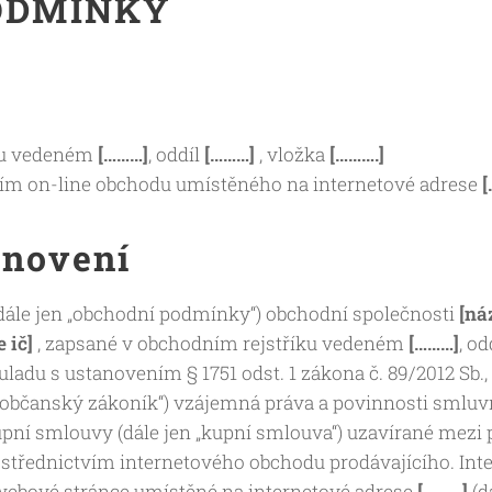
ODMÍNKY
ku vedeném
[………]
, oddíl
[………]
, vložka
[……….]
tvím on-line obchodu umístěného na internetové adrese
[
anovení
ále jen „obchodní podmínky“) obchodní společnosti
[ná
e ič]
, zapsané v obchodním rejstříku vedeném
[………]
, od
souladu s ustanovením § 1751 odst. 1 zákona č. 89/2012 Sb.
 „občanský zákoník“) vzájemná práva a povinnosti smluvn
upní smlouvy (dále jen „kupní smlouva“) uzavírané mezi 
prostřednictvím internetového obchodu prodávajícího. Int
ebové stránce umístěné na internetové adrese
[………]
(d