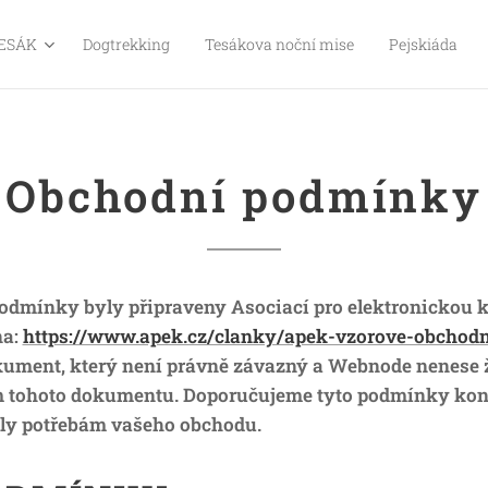
ESÁK
Dogtrekking
Tesákova noční mise
Pejskiáda
Obchodní podmínky
odmínky byly připraveny Asociací pro elektronickou k
na:
https://www.apek.cz/clanky/apek-vzorove-obchod
kument, který není právně závazný a Webnode nenese
 tohoto dokumentu. Doporučujeme tyto podmínky kon
daly potřebám vašeho obchodu.