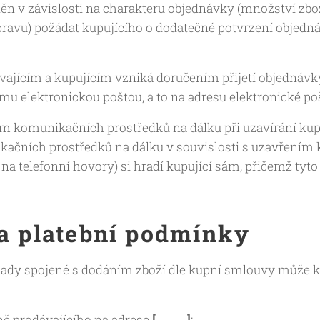
ěn v závislosti na charakteru objednávky (množství zbož
ravu) požádat kupujícího o dodatečné potvrzení objedná
jícím a kupujícím vzniká doručením přijetí objednávky (
mu elektronickou poštou, a to na adresu elektronické po
tím komunikačních prostředků na dálku při uzavírání ku
kačních prostředků na dálku v souvislosti s uzavřením
 na telefonní hovory) si hradí kupující sám, přičemž tyto
 a platební podmínky
lady spojené s dodáním zboží dle kupní smlouvy může k
ně prodávajícího na adrese
[………..]
;