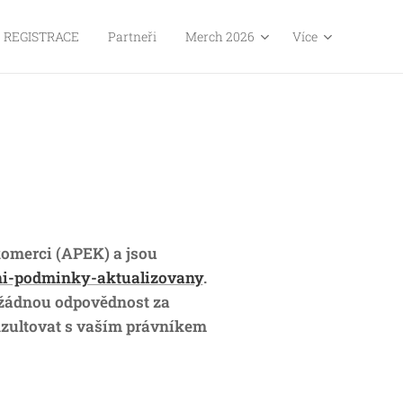
REGISTRACE
Partneři
Merch 2026
Více
omerci (APEK) a jsou
ni-podminky-aktualizovany
.
 žádnou odpovědnost za
zultovat s vaším právníkem