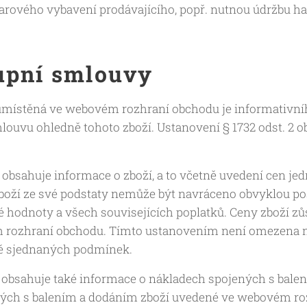
rového vybavení prodávajícího, popř. nutnou údržbu 
upní smlouvy
umístěná ve webovém rozhraní obchodu je informativníh
louvu ohledně tohoto zboží. Ustanovení § 1732 odst. 2 
bsahuje informace o zboží, a to včetně uvedení cen jedn
o zboží ze své podstaty nemůže být navráceno obvyklou po
 hodnoty a všech souvisejících poplatků. Ceny zboží zůst
 rozhraní obchodu. Tímto ustanovením není omezena m
ně sjednaných podmínek.
obsahuje také informace o nákladech spojených s balen
ých s balením a dodáním zboží uvedené ve webovém roz