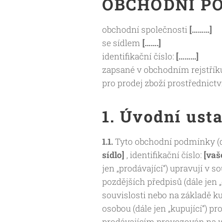
OBCHODNÍ P
obchodní společnosti
[………]
se sídlem
[…….]
identifikační číslo:
[………]
zapsané v obchodním rejstří
pro prodej zboží prostřednic
1. Úvodní ust
1.1.
Tyto obchodní podmínky (d
sídlo]
, identifikační číslo:
[vaš
jen „prodávající“) upravují v 
pozdějších předpisů (dále jen
souvislosti nebo na základě k
osobou (dále jen „kupující“) 
prodávajícím provozován na w