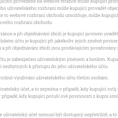
ujícího provedené na webové stránce může kupující přis
ého uživatelského rozhraní může kupující provádět objed
ě, že to webové rozhraní obchodu umožňuje, může kupujíc
bového rozhraní obchodu.
tránce a při objednávání zboží je kupující povinen uvád
lském účtu je kupující při jakékoliv jejich změně povin
 a při objednávání zboží jsou prodávajícím považovány 
čtu je zabezpečen uživatelským jménem a heslem. Kupuj
 nezbytných k přístupu do jeho uživatelského účtu.
ožnit využívání uživatelského účtu třetím osobám.
ivatelský účet, a to zejména v případě, kdy kupující svůj
 v případě, kdy kupující poruší své povinnosti z kupní s
že uživatelský účet nemusí být dostupný nepřetržitě, a 