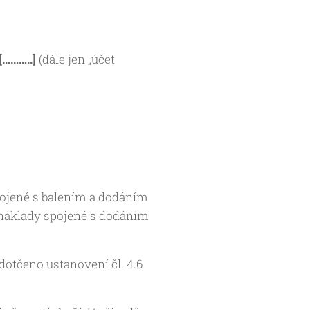
[………..]
(dále jen „účet
pojené s balením a dodáním
i náklady spojené s dodáním
dotčeno ustanovení čl. 4.6