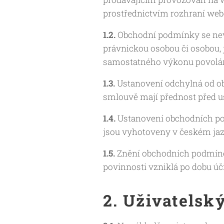
prostřednictvím rozhraní webo
1.2.
Obchodní podmínky se nevzt
právnickou osobou či osobou, 
samostatného výkonu povolán
1.3.
Ustanovení odchylná od o
smlouvě mají přednost před 
1.4.
Ustanovení obchodních po
jsou vyhotoveny v českém jaz
1.5.
Znění obchodních podmíne
povinnosti vzniklá po dobu ú
2. Uživatelsk